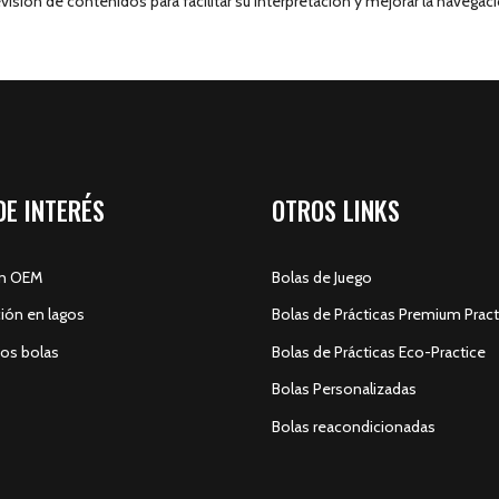
visión de contenidos para facilitar su interpretación y mejorar la navegaci
DE INTERÉS
OTROS LINKS
ón OEM
Bolas de Juego
ión en lagos
Bolas de Prácticas Premium Pract
s bolas
Bolas de Prácticas Eco-Practice
Bolas Personalizadas
s
Bolas reacondicionadas