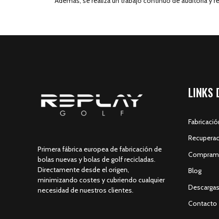
Además, se realiza un trabajo continuo de auditoría y re
LINKS 
Fabricaci
Recuperac
Primera fábrica europea de fabricación de
Compramo
bolas nuevas y bolas de golf recicladas.
Directamente desde el origen,
Blog
minimizando costes y cubriendo cualquier
Descarga
necesidad de nuestros clientes.
Contacto