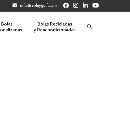
info@replaygolf.com
Bolas
Bolas Recicladas
sonalizadas
y Reacondicionadas