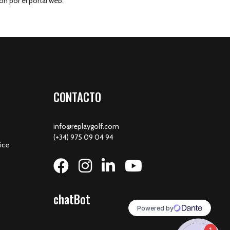
ón por el portal web.
CONTACTO
info@replaygolf.com
(+34) 975 09 04 94
ice
chatBot
1