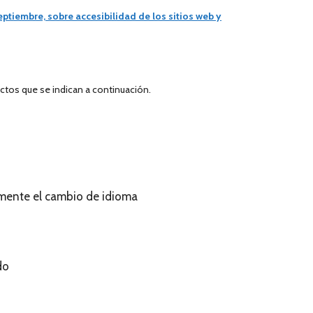
eptiembre, sobre accesibilidad de los sitios web y
ctos que se indican a continuación.
amente el cambio de idioma
do