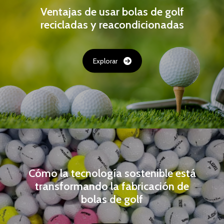
Ventajas de usar bolas de golf
recicladas y reacondicionadas
Explorar
Cómo la tecnología sostenible está
transformando la fabricación de
bolas de golf