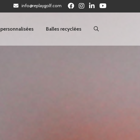
info@replaygolf.com
 personnalisées
Balles recyclées