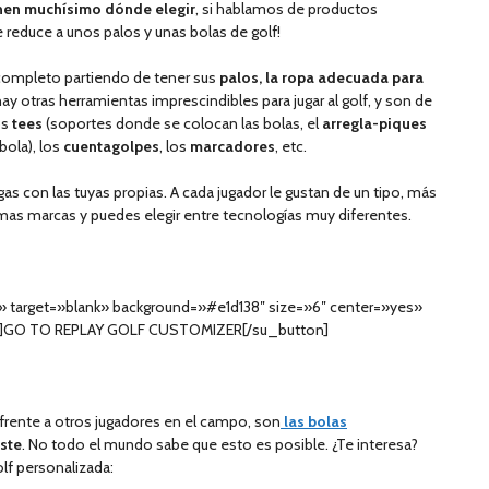
enen muchísimo dónde elegir
, si hablamos de productos
e reduce a unos palos y unas bolas de golf!
completo partiendo de tener sus
palos, la ropa adecuada para
ay otras herramientas imprescindibles para jugar al golf, y son de
os
tees
(soportes donde se colocan las bolas, el
arregla-piques
bola), los
cuentagolpes
, los
marcadores
, etc.
gas con las tuyas propias. A cada jugador le gustan de un tipo, más
mas marcas y puedes elegir entre tecnologías muy diferentes.
/» target=»blank» background=»#e1d138″ size=»6″ center=»yes»
ht»]GO TO REPLAY GOLF CUSTOMIZER[/su_button]
 frente a otros jugadores en el campo, son
las bolas
uste
. No todo el mundo sabe que esto es posible. ¿Te interesa?
olf personalizada: