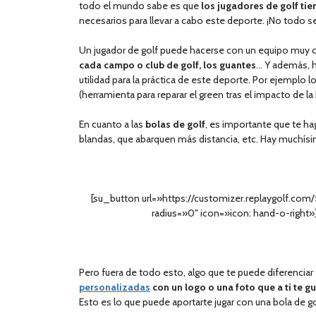
todo el mundo sabe es que
los jugadores de golf ti
necesarios para llevar a cabo este deporte. ¡No todo s
Un jugador de golf puede hacerse con un equipo muy 
cada campo o club de golf, los guantes
… Y además, h
utilidad para la práctica de este deporte. Por ejemplo l
(herramienta para reparar el green tras el impacto de la 
En cuanto a las
bolas de golf
, es importante que te ha
blandas, que abarquen más distancia, etc. Hay muchísi
[su_button url=»https://customizer.replaygolf.com
radius=»0″ icon=»icon: hand-o-rig
Pero fuera de todo esto, algo que te puede diferenciar
personalizadas
con un logo o una foto que a ti te g
Esto es lo que puede aportarte jugar con una bola de g