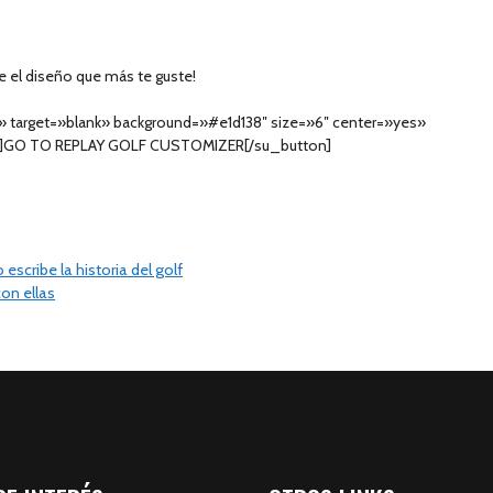
ge el diseño que más te guste!
/» target=»blank» background=»#e1d138″ size=»6″ center=»yes»
ht»]GO TO REPLAY GOLF CUSTOMIZER[/su_button]
escribe la historia del golf
on ellas