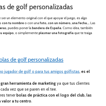
as de golf personalizadas
 ser un elemento original con el que apoyar el juego, es algo
as
con tu nombre
o con una
foto, con un número, una fecha…
. Las
eras
, puedes poner la
bandera de España
. Como idea, también
tu equipo
, o simplemente
plasmar una fotografía
que te traiga
olas de golf personalizadas
mo jugador de golf o para tus amigos golfistas
,
es el
a
gran herramienta de marketing
ya que tus clientes
cada vez que se paren en el tee.
eres tener
bolas de práctica con el logo del club, las
 valor a tu centro
.